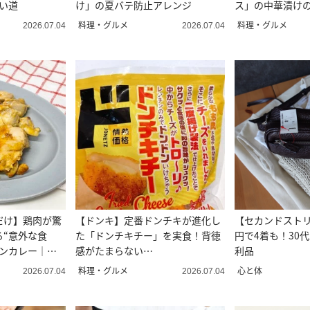
い道
け」の夏バテ防止アレンジ
ス」の中華漬け
プロ直伝
料理・グルメ
料理・グルメ
2026.07.04
2026.07.04
だけ】鶏肉が驚
【ドンキ】定番ドンチキが進化し
【セカンドストリ
る“意外な食
た「ドンチキチー」を実食！背徳
円で4着も！30
キンカレー｜食
感がたまらない…
利品
料理・グルメ
心と体
2026.07.04
2026.07.04