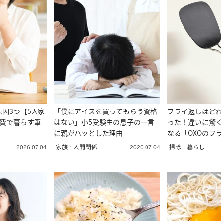
因3つ【5人家
「僕にアイスを買ってもらう資格
フライ返しはど
食費で暮らす筆
はない」小5受験生の息子の一言
った！違いに驚
に親がハッとした理由
なる「OXOのフ
家族・人間関係
掃除・暮らし
2026.07.04
2026.07.04