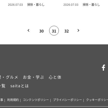
掃除・暮らし
掃除・暮らし
2026.07.03
2026.07.03
30
31
32
理・グルメ
お金・学ぶ
心と体
一覧
saitaとは
記事
利用規約
コンテンツポリシー
プライバシーポリシー
クッキーポリシ