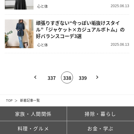
心と体
2025.06.13
頑張りすぎない“今っぽい垢抜けスタイ
ル”「ジャケット×カジュアルボトム」の
好バランスコーデ3選
心と体
2025.06.13
337
338
339
TOP
新着記事一覧
家族・人間関係
掃除・暮らし
料理・グルメ
お金・学ぶ