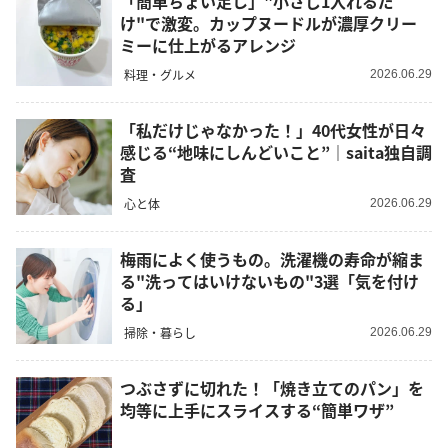
「簡単ちょい足し」"小さじ1入れるだ
け"で激変。カップヌードルが濃厚クリー
ミーに仕上がるアレンジ
料理・グルメ
2026.06.29
「私だけじゃなかった！」40代女性が日々
感じる“地味にしんどいこと”｜saita独自調
査
心と体
2026.06.29
梅雨によく使うもの。洗濯機の寿命が縮ま
る"洗ってはいけないもの"3選「気を付け
る」
掃除・暮らし
2026.06.29
つぶさずに切れた！「焼き立てのパン」を
均等に上手にスライスする“簡単ワザ”