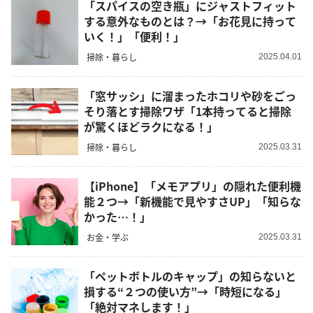
「スパイスの空き瓶」にジャストフィット
する意外なものとは？→「お花見に持って
いく！」「便利！」
掃除・暮らし
2025.04.01
「窓サッシ」に溜まったホコリや砂をごっ
そり落とす掃除ワザ「1本持ってると掃除
が驚くほどラクになる！」
掃除・暮らし
2025.03.31
【iPhone】「メモアプリ」の隠れた便利機
能２つ→「新機能で見やすさUP」「知らな
かった…！」
お金・学ぶ
2025.03.31
「ペットボトルのキャップ」の知らないと
損する“２つの使い方”→「時短になる」
「絶対マネします！」