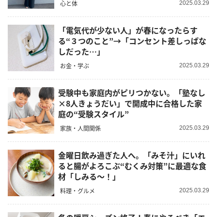
心と体
2025.03.29
「電気代が少ない人」が春になったらす
る“３つのこと”→「コンセント差しっぱな
しだった…」
お金・学ぶ
2025.03.29
受験中も家庭内がピリつかない。「塾なし
×8人きょうだい」で開成中に合格した家
庭の“受験スタイル”
家族・人間関係
2025.03.29
金曜日飲み過ぎた人へ。「みそ汁」にいれ
ると腸がよろこぶ“むくみ対策”に最適な食
材「しみる～！」
料理・グルメ
2025.03.29