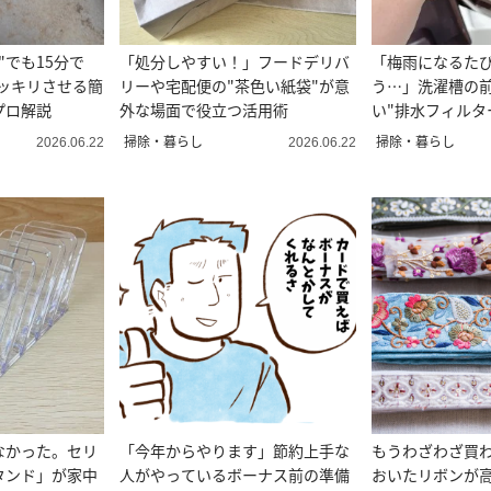
"でも15分で
「処分しやすい！」フードデリバ
「梅雨になるた
ッキリさせる簡
リーや宅配便の"茶色い紙袋"が意
う…」洗濯槽の
プロ解説
外な場面で役立つ活用術
い"排水フィルタ
掃除のプロ解説
掃除・暮らし
掃除・暮らし
2026.06.22
2026.06.22
なかった。セリ
「今年からやります」節約上手な
もうわざわざ買
タンド」が家中
人がやっているボーナス前の準備
おいたリボンが