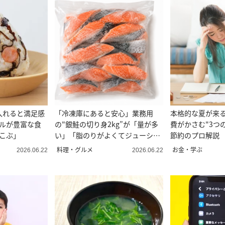
入れると満足感
「冷凍庫にあると安心」業務用
本格的な夏が来
ラルが豊富な食
の"銀鮭の切り身2kg”が「量が多
費がかさむ"3つ
こぶ」
い」「脂のりがよくてジューシ
節約のプロ解説
ー」
料理・グルメ
お金・学ぶ
2026.06.22
2026.06.22