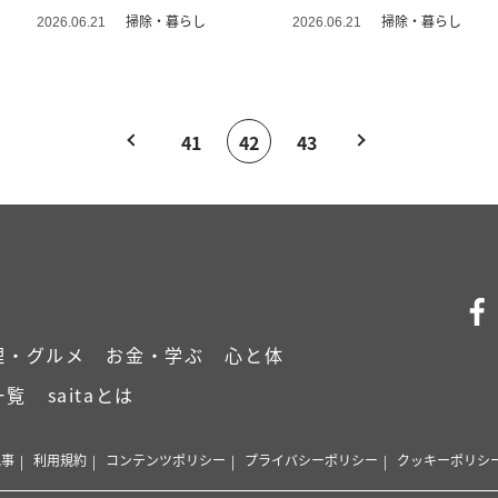
が解説
掃除・暮らし
掃除・暮らし
2026.06.21
2026.06.21
41
42
43
理・グルメ
お金・学ぶ
心と体
一覧
saitaとは
記事
利用規約
コンテンツポリシー
プライバシーポリシー
クッキーポリシ