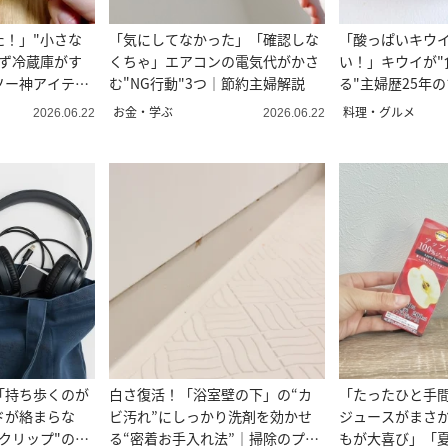
た！」"小さな
「気にしてなかった」「確認しな
「酸っぱいキウ
らず冷蔵庫がす
くちゃ」エアコンの電気代がかさ
い！」キウイが"
ソー神アイテ
む"NG行動"3つ｜節約主婦解説
る"主婦歴25年
お金・学ぶ
料理・グルメ
2026.06.22
2026.06.22
「持ち歩くのが
白さ復活！「浴室壁の下」の“カ
「たったひと手間
ドが絡まらな
ビ汚れ”にしっかり洗剤を効かせ
ジュースがまさ
クリップ"の作
る“密着お手入れ法”｜掃除のプロ
もが大喜び」「