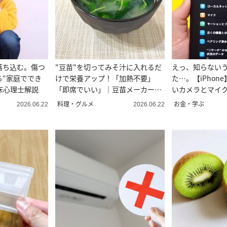
落ち込む。傷つ
"豆苗"を切ってみそ汁に入れるだ
えっ、知らない
る“家庭ででき
けで栄養アップ！「加熱不要」
た…。【iPhon
床心理士解説
「即席でいい」｜豆苗メーカー直
いカメラとマイク
伝
料理・グルメ
お金・学ぶ
2026.06.22
2026.06.22