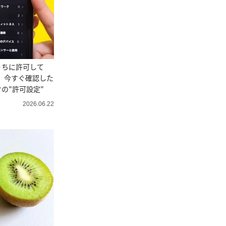
うちに許可して
e】今すぐ確認した
の"許可設定"
2026.06.22