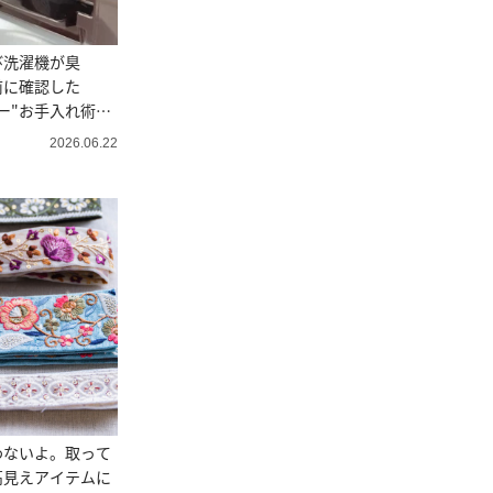
び洗濯機が臭
前に確認した
ー"お手入れ術｜
2026.06.22
わないよ。取って
高見えアイテムに