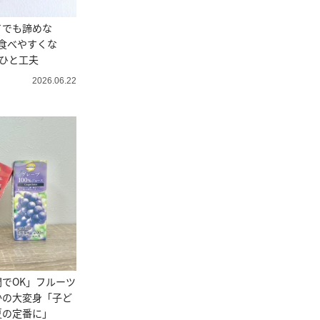
イでも諦めな
食べやすくな
のひと工夫
2026.06.22
でOK」フルーツ
かの大変身「子ど
夏の定番に」