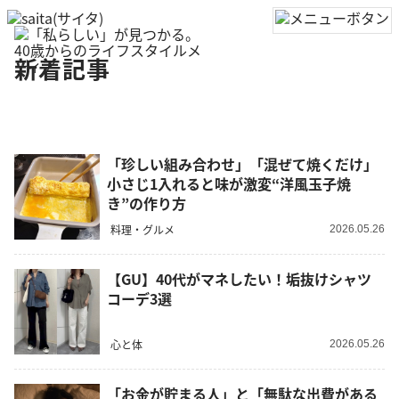
新着記事
「珍しい組み合わせ」「混ぜて焼くだけ」
小さじ1入れると味が激変“洋風玉子焼
き”の作り方
料理・グルメ
2026.05.26
【GU】40代がマネしたい！垢抜けシャツ
コーデ3選
心と体
2026.05.26
「お金が貯まる人」と「無駄な出費がある