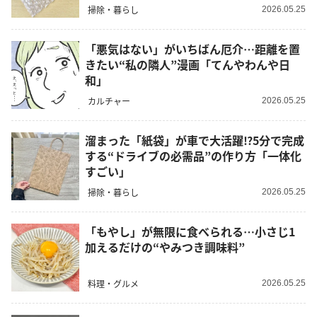
掃除・暮らし
2026.05.25
「悪気はない」がいちばん厄介…距離を置
きたい“私の隣人”漫画「てんやわんや日
和」
カルチャー
2026.05.25
溜まった「紙袋」が車で大活躍⁉︎5分で完成
する“ドライブの必需品”の作り方「一体化
すごい」
掃除・暮らし
2026.05.25
「もやし」が無限に食べられる…小さじ1
加えるだけの“やみつき調味料”
料理・グルメ
2026.05.25