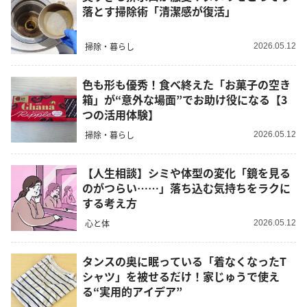
落とす掃除術「清潔感が復活」
掃除・暮らし
2026.05.12
色も形も優秀！食べ終えた「お菓子の空き
箱」が“意外な場面”でお助け役になる【3
つの活用体験】
掃除・暮らし
2026.05.12
【人生相談】シミや体型の変化「鏡を見る
のがつらい……」落ち込む気持ちをラクに
する考え方
心と体
2026.05.12
タンスの奥に眠っている「着なくなったT
シャツ」を被せるだけ！家じゅうで使え
る“実用的アイデア”