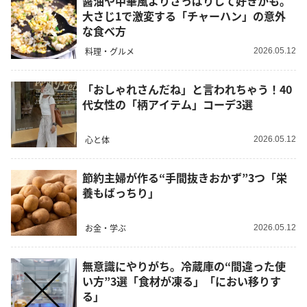
醤油や中華風よりさっぱりして好きかも。
大さじ1で激変する「チャーハン」の意外
な食べ方
料理・グルメ
2026.05.12
「おしゃれさんだね」と言われちゃう！40
代女性の「柄アイテム」コーデ3選
心と体
2026.05.12
節約主婦が作る“手間抜きおかず”3つ「栄
養もばっちり」
お金・学ぶ
2026.05.12
無意識にやりがち。冷蔵庫の“間違った使
い方”3選「食材が凍る」「におい移りす
る」