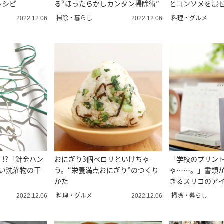
レシピ
る“ほったらかしカンタン掃除術”
とコンソメを混ぜ
シピ
掃除・暮らし
料理・グルメ
2022.12.06
2022.12.06
!?「針金ハン
おにぎり3個ペロリといけちゃ
「学校のプリン
賢い洗濯物の干
う。“栄養満点おにぎり”のつくり
ゃ……。」書類
かた
きるスリコのア
料理・グルメ
掃除・暮らし
2022.12.06
2022.12.06