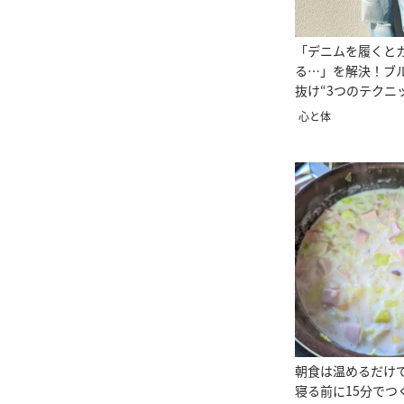
「デニムを履くと
る…」を解決！ブ
抜け“3つのテクニ
心と体
朝食は温めるだけ
寝る前に15分でつ