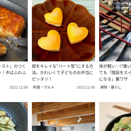
ースト」のつく
卵をキレイな“ハート型”にする方
体が軽い…!?重
ッ！中はふわふ
法。かわいくて子どものお弁当に
ても「階段をス
ピッタリ！
になる」裏ワザ
料理・グルメ
掃除・暮らし
2022.12.06
2022.12.06