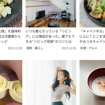
大根」を調味料
いつも散らかっている「リビン
「キャベツ半分
食は冷蔵庫から
グ」には理由があった。誰でもで
にんにくとごま油
レシピ
きる“リビング収納”のコツとは
やみつきキャベツ
掃除・暮らし
料理・グルメ
2022.12.05
2022.12.05