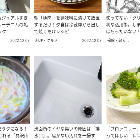
カジュアルすぎ
朝「豚肉」を調味料に漬けて放置
使ってない「ク
ルーデニムの垢
するだけ！夕食は冷蔵庫から出し
利な活用術。し
ック”
て焼くだけレシピ
はもったいない
料理・グルメ
掃除・暮らし
2022.12.07
2022.12.07
でラクになる！
洗面所のイヤな臭いの原因は「排
「ブロッコリー
くれる「具沢山
水口」。届かない汚れを一掃す
ってほしい！レ