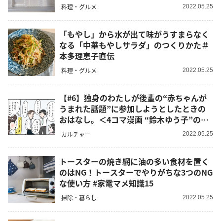
料理・グルメ
2022.05.25
「もやし」から水が出て味がうすまらなく
なる「中華もやしサラダ」のつくりかた＃
本多理恵子直伝
料理・グルメ
2022.05.25
【#6】独身のわたしが後輩の“赤ちゃんが
うまれた話題”に参加しようとしたときの
おはなし。＜4コマ漫画 “鈴木ゆう子”の日
常＞
カルチャー
2022.05.25
トースターの焼き網に油の多い食材を置く
のはNG！トースターでやりがちな3つのNG
な使い方 #家電マメ知識15
掃除・暮らし
2022.05.25