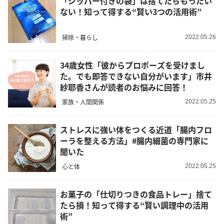
「ジッパー付きの袋」は捨てたらもったい
ない！知って得する“賢い3つの活用術”
掃除・暮らし
2022.05.26
34歳女性「彼からプロポーズを受けまし
た。でも即答できない自分がいます」市井
紗耶香さんが読者のお悩みに回答！
家族・人間関係
2022.05.25
ストレスに強い体をつくる近道「腸内フロ
ーラを整える方法」#腸内細菌の専門家に
聞いた
心と体
2022.05.25
お菓子の「仕切りつきの食品トレー」捨て
たら損！知って得する“賢い調理中の活用
術”