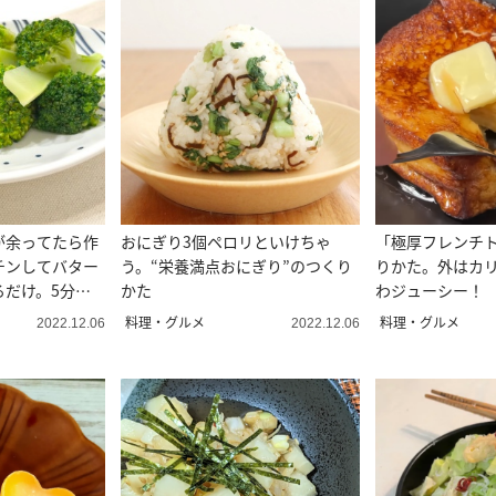
が余ってたら作
おにぎり3個ペロリといけちゃ
「極厚フレンチ
チンしてバター
う。“栄養満点おにぎり”のつくり
りかた。外はカ
るだけ。5分レ
かた
わジューシー！
料理・グルメ
料理・グルメ
2022.12.06
2022.12.06