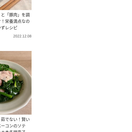
」と「豚肉」を調
け！栄養満点なの
かずレシピ
2022.12.08
う茹でない！賢い
ベーコンのソテ