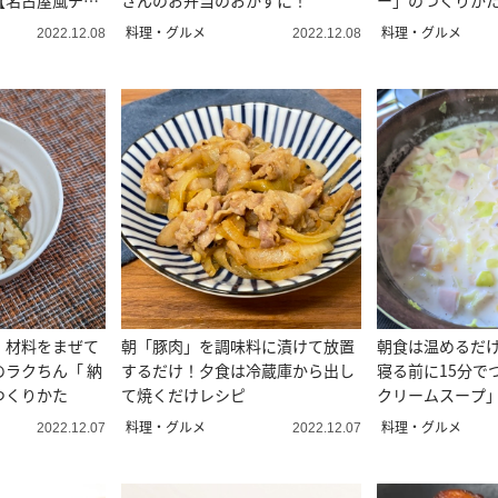
【名古屋風チキ
さんのお弁当のおかずに！
ー」のつくりか
伝
料理・グルメ
料理・グルメ
2022.12.08
2022.12.08
！材料をまぜて
朝「豚肉」を調味料に漬けて放置
朝食は温めるだ
ラクちん「 納
するだけ！夕食は冷蔵庫から出し
寝る前に15分で
つくりかた
て焼くだけレシピ
クリームスープ
料理・グルメ
料理・グルメ
2022.12.07
2022.12.07