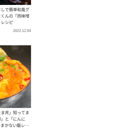
なしで簡単和風グ
まくんの「肉味噌
」レシピ
2022.12.04
たま丼」知ってま
卵」と「にんに
のまかない飯レシ