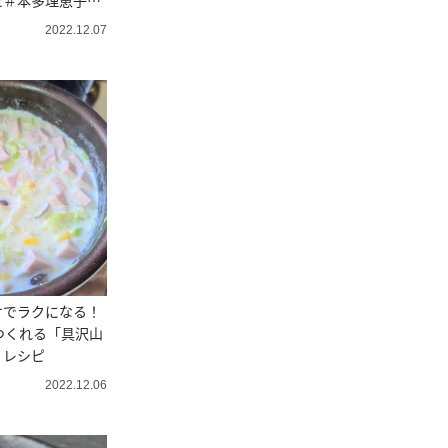
た＃本多理恵子直
2022.12.07
けでラクになる！
つくれる「具沢山
」レシピ
2022.12.06