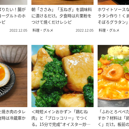
ばりたい！腸が
朝「ささみ」「玉ねぎ」を調味料
ホワイトソース
ヨーグルトのホ
に漬けるだけ。夕食時は片栗粉を
ラタン作り！く
シピ
つけて焼くだけレシピ
そぼろグラタン
料理・グルメ
料理・グルメ
2022.12.05
2022.12.05
を焼き肉のタレ
＜時短メインおかず＞「鶏むね
「ふわとろぺぺ
食時は冷蔵庫か
肉」と「ブロッコリー」でつく
すか？材料は「
る。15分で完成“オイスター炒
く」だけ。板前