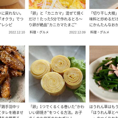
りに戻れない。
「卵」と「カニカマ」混ぜて焼く
「切り干し大根
「オクラ」でつ
だけ！たった5分で作れるとろ〜
味料と炒めるだ
”レシピ
り卵が絶品“カニカマたまご”
にかんたんなお
料理・グルメ
料理・グルメ
2022.12.10
2022.12.09
「鶏手羽中リ
「卵」1つでくるくる巻いた“かわ
ほうれん草はも
てタレを絡ませ
いい卵焼き”をつくる方法。お子
「ほうれん草と