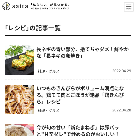
「レシピ」の記事一覧
長ネギの青い部分、捨てちゃダメ！鮮やか
な「長ネギの卵焼き」
料理・グルメ
2022.04.29
いつものきんぴらがボリューム満点にな
る。鶏モモ肉とごぼうが絶品「鶏きんぴ
ら」レシピ
料理・グルメ
2022.04.28
今が旬の甘い「新たまねぎ」は豚バラ
と"甘辛ダレ”で炒めるのがおいしい！