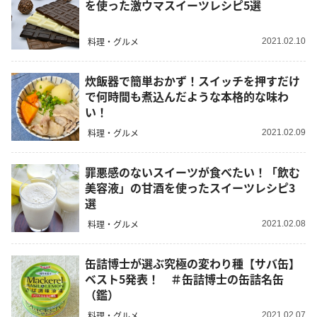
を使った激ウマスイーツレシピ5選
料理・グルメ
2021.02.10
炊飯器で簡単おかず！スイッチを押すだけ
で何時間も煮込んだような本格的な味わ
い！
料理・グルメ
2021.02.09
罪悪感のないスイーツが食べたい！「飲む
美容液」の甘酒を使ったスイーツレシピ3
選
料理・グルメ
2021.02.08
缶詰博士が選ぶ究極の変わり種【サバ缶】
ベスト5発表！ ＃缶詰博士の缶詰名缶
（鑑）
料理・グルメ
2021.02.07