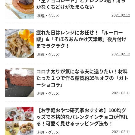
「生チョコレート」とアレンジ5選！滑ら
かなくちどけがたまらない
料理・グルメ
2021.02.12
疲れた日はレンジにお任せ！「ルーロー
飯」&「そぼろあんかけ天津飯」後片付け
までラクラク！
料理・グルメ
2021.02.12
コロナ太りが気になる夫に送りたい！材料
たった２つで作る糖質約35％オフの「ガト
ーショコラ」
料理・グルメ
2021.02.11
【お手軽おやつ研究家おすすめ】100均グ
ッズで本格的なバレンタインチョコが作れ
る！可愛く見せるラッピング法も！
料理・グルメ
2021.02.11