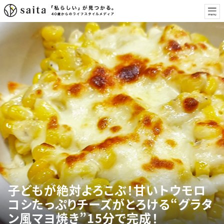
子どもが絶対よろこぶ！甘いトウモロ
コシたっぷりチーズがとろける“グラタ
ン風マヨ焼き”15分で完成！