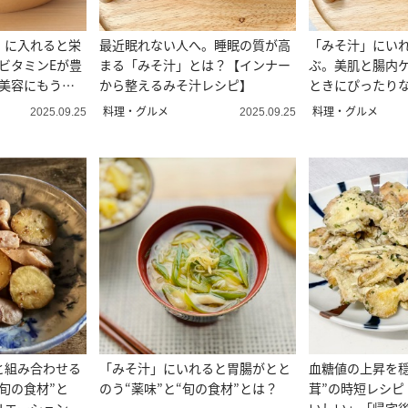
」に入れると栄
最近眠れない人へ。睡眠の質が高
「みそ汁」にい
ビタミンEが豊
まる「みそ汁」とは？【インナー
ぶ。美肌と腸内
「美容にもうれ
から整えるみそ汁レシピ】
ときにぴったり
料理・グルメ
料理・グルメ
2025.09.25
2025.09.25
と組み合わせる
「みそ汁」にいれると胃腸がとと
血糖値の上昇を穏
旬の食材”と
のう“薬味”と“旬の食材”とは？
茸”の時短レシピ