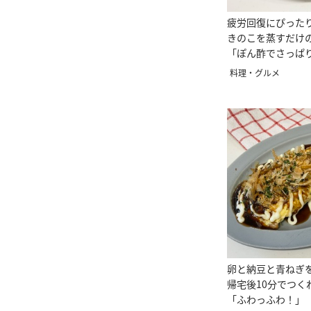
疲労回復にぴった
きのこを蒸すだけ
「ぽん酢でさっぱ
もう1品」
料理・グルメ
卵と納豆と青ねぎ
帰宅後10分でつく
「ふわっふわ！」