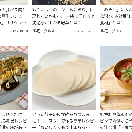
り！豚バラ肉と
もういつもの「ツナおにぎり」に
「みそ汁」に入
の簡単レシピ
戻れないかも…。 一緒に混ぜると
ぶ“むくみ対策“
り」「サクッと
満足感が上がる野菜とは？
食材」とは？
料理・グルメ
料理・グルメ
2025.09.19
2025.09.18
を混ぜるだけ！
余った餃子の皮が絶品おつまみ
肌荒れや体調不
れる絶品レシピ
に！トースターで作る簡単レシピ
ピンで内側から
「満足感があ
→「おいしくてもう止まらな
そ汁習慣「一度