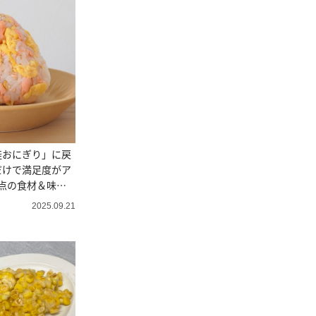
鮭おにぎり」に戻
だけで満足度がア
点の食材＆味つ
2025.09.21