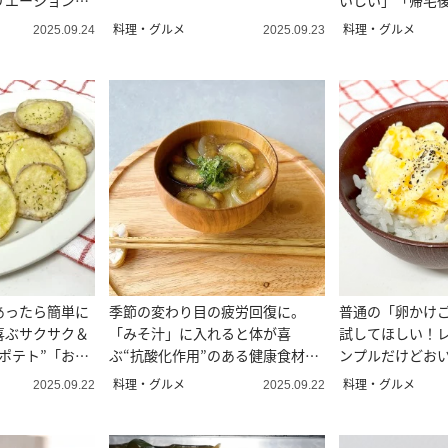
リエーションが
いしい」「帰宅後
料理・グルメ
料理・グルメ
2025.09.24
2025.09.23
あったら簡単に
季節の変わり目の疲労回復に。
普通の「卵かけ
喜ぶサクサク＆
「みそ汁」に入れると体が喜
試してほしい！レ
ポテト”「おや
ぶ“抗酸化作用”のある健康食材と
ンプルだけどおい
は
料理・グルメ
料理・グルメ
2025.09.22
2025.09.22