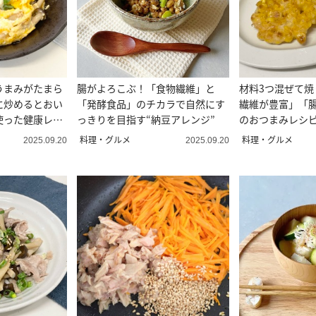
うまみがたまら
腸がよろこぶ！「食物繊維」と
材料3つ混ぜて焼
に炒めるとおい
「発酵食品」のチカラで自然にす
繊維が豊富」「
使った健康レシ
っきりを目指す“納豆アレンジ”
のおつまみレシ
弁当にも」
料理・グルメ
料理・グルメ
2025.09.20
2025.09.20