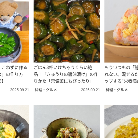
！こねずに作る
ごはん3杯いけちゃうくらい絶
もういつもの「
め」の作り方
品！「きゅうりの醤油漬け」の作
れない。混ぜる
ピ】
りかた「常備菜にもぴったり」
ップする“栄養満
け”とは
料理・グルメ
料理・グルメ
2025.09.21
2025.09.21