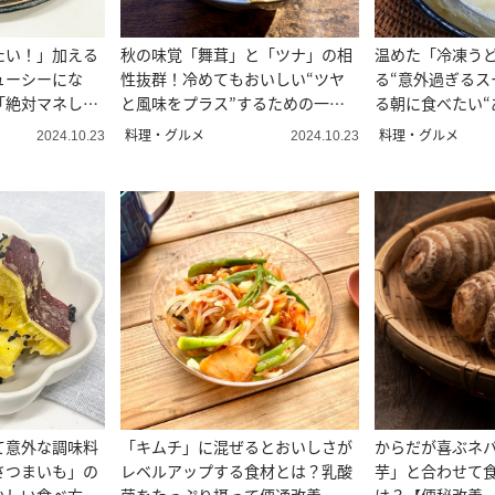
たい！」加える
秋の味覚「舞茸」と「ツナ」の相
温めた「冷凍う
ューシーにな
性抜群！冷めてもおいしい“ツヤ
る“意外過ぎるス
「絶対マネした
と風味をプラス”するための一工
る朝に食べたい“
夫とは？
ー”
料理・グルメ
料理・グルメ
2024.10.23
2024.10.23
て意外な調味料
「キムチ」に混ぜるとおいしさが
からだが喜ぶネ
さつまいも」の
レベルアップする食材とは？乳酸
芋」と合わせて