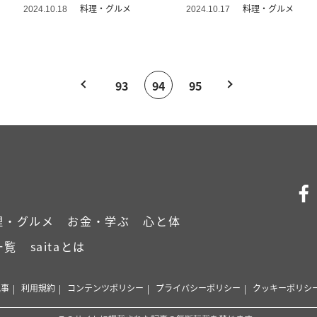
時に作る方法
料理・グルメ
料理・グルメ
2024.10.18
2024.10.17
93
94
95
理・グルメ
お金・学ぶ
心と体
一覧
saitaとは
記事
利用規約
コンテンツポリシー
プライバシーポリシー
クッキーポリシ