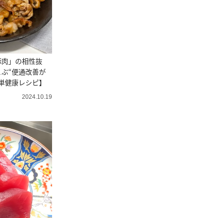
豚肉」の相性抜
ぶ“便通改善が
単健康レシピ】
2024.10.19