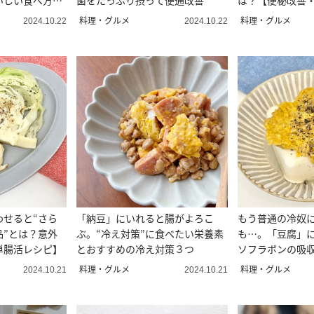
いしい食べ方
菌をたっぷり摂って便通改善
は？【便秘改善
料理・グルメ
料理・グルメ
2024.10.22
2024.10.22
わせると“さら
「納豆」にいれると腸がよろこ
もう普通の冷奴
品”とは？意外
ぶ。“冷え対策”に食べたい栄養素
も…。「豆腐」に
単腸活レシピ】
とおすすめの冷え対策３つ
ソフラボンの吸収
調味料とは？
料理・グルメ
料理・グルメ
2024.10.21
2024.10.21