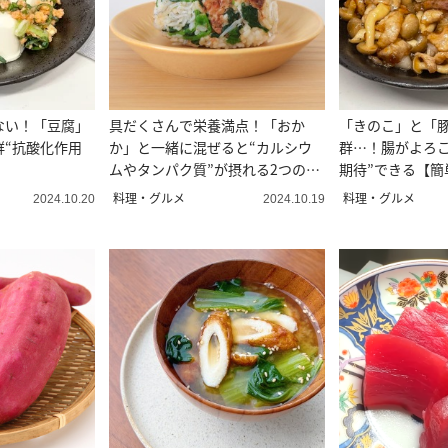
ない！「豆腐」
具だくさんで栄養満点！「おか
「きのこ」と「
群“抗酸化作用
か」と一緒に混ぜると“カルシウ
群…！腸がよろこ
ムやタンパク質”が摂れる2つの食
期待”できる【簡
材とは
料理・グルメ
料理・グルメ
2024.10.20
2024.10.19