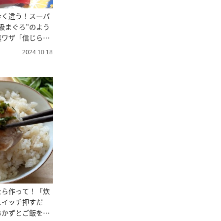
全く違う！スーパ
級まぐろ”のよう
裏ワザ「信じられ
2024.10.18
たら作って！「炊
スイッチ押すだ
おかずとご飯を同