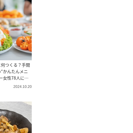
に何つくる？手間
“かんたんメニ
ー女性78人に調
2024.10.20