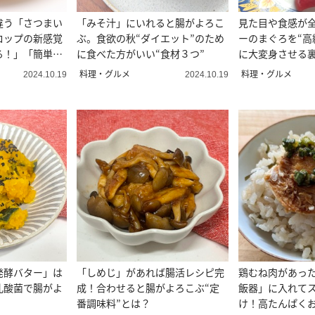
違う「さつまい
「みそ汁」にいれると腸がよろこ
見た目や食感が
ロップの新感覚
ぶ。食欲の秋“ダイエット”のため
ーのまぐろを“高
る！」「簡単で
に食べた方がいい“食材３つ”
に大変身させる
ない…」
料理・グルメ
料理・グルメ
2024.10.19
2024.10.19
発酵バター」は
「しめじ」があれば腸活レシピ完
鶏むね肉があっ
乳酸菌で腸がよ
成！合わせると腸がよろこぶ“定
飯器」に入れて
番調味料”とは？
け！高たんぱく