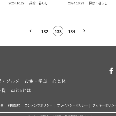
る！」
た…」
掃除・暮らし
掃除・暮らし
2024.10.29
2024.10.29
132
133
134
理・グルメ
お金・学ぶ
心と体
一覧
saitaとは
記事
利用規約
コンテンツポリシー
プライバシーポリシー
クッキーポリシ