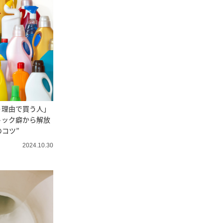
う理由で買う人」
トック癖から解放
のコツ”
2024.10.30