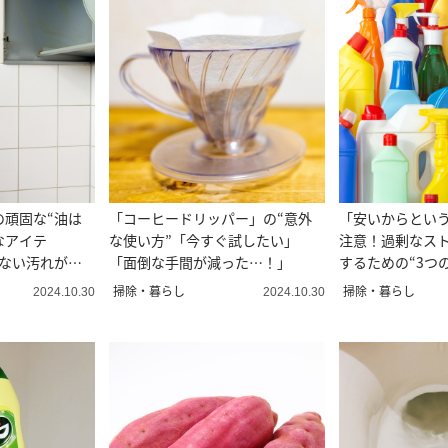
の頑固な“油は
「コーヒードリッパー」の“意外
「安いからとい
なアイテ
な使い方”「今すぐ試したい」
注意！過剰なス
れない汚れが落
「面倒な手間が減った…！」
するための“3つ
掃除・暮らし
掃除・暮らし
2024.10.30
2024.10.30