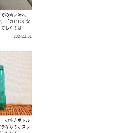
なぞの青い汚れ」
方。「カビじゃな
っておくのは
2024.11.01
ネ」の空きボトル
バラなものがスッ