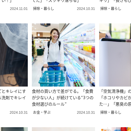
すい！」
てた」「スッキリ落ちる」
キリ」「長さも
掃除・暮らし
掃除・暮らし
2024.11.01
2024.10.31
ごとキレイにす
食材の買い方で差がでる。「食費
「空気清浄機」
る洗剤でキレイ
が少ない人」が続けている“3つの
「ホコリやカビ
食材選びのルール”
た…」「悪臭の
お金・学ぶ
掃除・暮らし
2024.10.31
2024.10.31