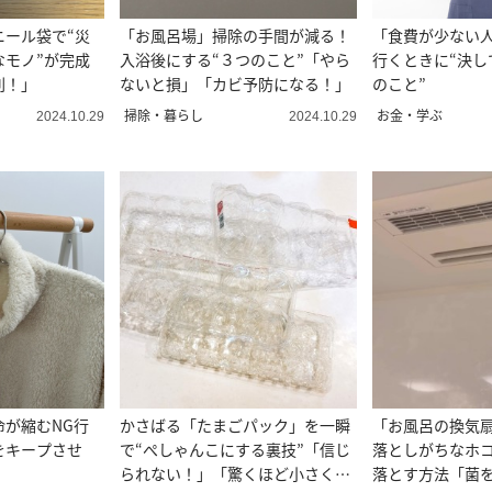
ニール袋で“災
「お風呂場」掃除の手間が減る！
「食費が少ない
なモノ”が完成
入浴後にする“３つのこと”「やら
行くときに“決し
利！」
ないと損」「カビ予防になる！」
のこと”
掃除・暮らし
お金・学ぶ
2024.10.29
2024.10.29
命が縮むNG行
かさばる「たまごパック」を一瞬
「お風呂の換気扇
をキープさせ
で“ぺしゃんこにする裏技”「信じ
落としがちなホコ
られない！」「驚くほど小さくな
落とす方法「菌