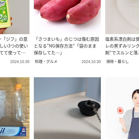
ー「ジフ」の意
「さつまいも」のじつは傷む原因
塩素系漂白剤は
しい3つの使い
となる“NG保存方法”「袋のまま
レの黒ずみリング
立てて使って
保存してた…」
剤”でスルンと落
料理・グルメ
掃除・暮らし
2024.10.30
2024.10.30