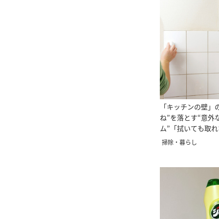
「キッチンの壁」
ね”を落とす“意外
ム”「拭いても取
ちる！」
掃除・暮らし