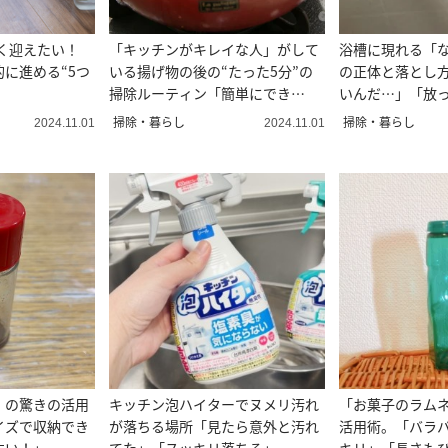
よく迎えたい！
「キッチンがキレイな人」がして
浴槽に現れる「
に進める“5つ
いる揚げ物の後の“たった5分”の
の正体と落とし
掃除ルーティン「簡単にでき
いんだ…」「放
る！」
NG！」
掃除・暮らし
掃除・暮らし
2024.11.01
2024.11.01
」の驚きの活用
キッチン泡ハイターでヌメリ汚れ
「お菓子のラム
イズで収納でき
が落ちる場所「見たら意外と汚れ
活用術。「バラ