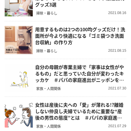
グッズ3選
掃除・暮らし
2021.08.16
用意するものは2つの100均グッズだけ！洗
面所が今より快適になる「ゴミ袋つき洗面
台収納」の作り方
掃除・暮らし
2021.08.15
自分の母親が専業主婦で「家事は女性がや
るもの」だと思っていた自分が変わったキ
ッカケ ＃パパの家庭進出がニッポンを変
える！
家族・人間関係
2021.07.30
女性は産後に夫への「愛」が薄れる!?離婚
しない仲良し夫婦でいるために重要な“産
後の男性の態度”とは ＃パパの家庭進出
がニッポンを変える！
家族・人間関係
2021.07.29