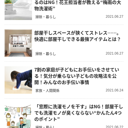
るのはNG！花王担当者が教える“梅雨の大
物洗濯術”
掃除・暮らし
2021.06.27
部屋干しスペースが狭くてストレス……。
快適に部屋干しできる最強アイテムとは？
掃除・暮らし
2021.06.27
7割の家庭が子どもにお手伝いをさせてい
る！気分が乗らない子どもの攻略法を公
開！みんなのお手伝い事情
家族・人間関係
2021.06.24
「窓際に洗濯モノを干す」はNG！部屋干し
でも洗濯モノが臭くならない“かんたん4つ
のポイント”
掃除・暮らし
2021.06.22