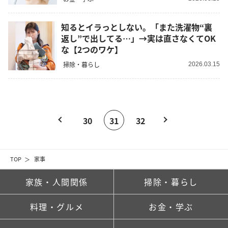
知るとイラっとしない。「また洗濯物“裏
返し”で出してる…」→実は直さなくてOK
な【2つのワケ】
掃除・暮らし
2026.03.15
30
31
32
TOP
家事
家族・人間関係
掃除・暮らし
料理・グルメ
お金・学ぶ