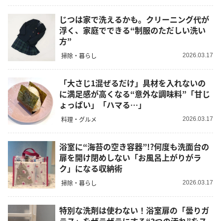
じつは家で洗えるかも。クリーニング代が
浮く、家庭でできる“制服のただしい洗い
方”
掃除・暮らし
2026.03.17
「大さじ1混ぜるだけ」具材を入れないの
に満足感が高くなる“意外な調味料”「甘じ
ょっぱい」「ハマる…」
料理・グルメ
2026.03.17
浴室に“海苔の空き容器”!?何度も洗面台の
扉を開け閉めしない「お風呂上がりがラ
ク」になる収納術
掃除・暮らし
2026.03.17
特別な洗剤は使わない！浴室扉の「曇りガ