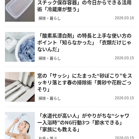
スチック保存容器」の今日からできる活用
術「冷蔵庫が整う」
掃除・暮らし
2026.03.16
「酸素系漂白剤」の特長と上手な使い方の
ポイント「知らなかった」「衣類だけじゃ
ないんだ」
掃除・暮らし
2026.03.15
窓の「サッシ」にたまった“砂ぼこり”をス
ッキリ落とす春の掃除術「黄砂や花粉ごっ
そり」
掃除・暮らし
2026.03.15
「水道代が高い人」がやりがちな“シャワ
ー入浴時”のNG行動3つ「節水できる」
「家族にも教える」
お金・学ぶ
2026.03.15