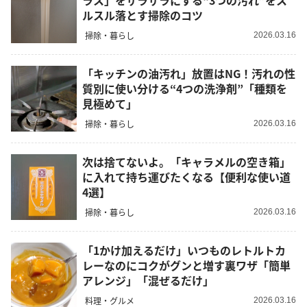
ラス」をザラザラにする“3つの汚れ”をス
ルスル落とす掃除のコツ
掃除・暮らし
2026.03.16
「キッチンの油汚れ」放置はNG！汚れの性
質別に使い分ける“4つの洗浄剤”「種類を
見極めて」
掃除・暮らし
2026.03.16
次は捨てないよ。「キャラメルの空き箱」
に入れて持ち運びたくなる【便利な使い道
4選】
掃除・暮らし
2026.03.16
「1かけ加えるだけ」いつものレトルトカ
レーなのにコクがグンと増す裏ワザ「簡単
アレンジ」「混ぜるだけ」
料理・グルメ
2026.03.16