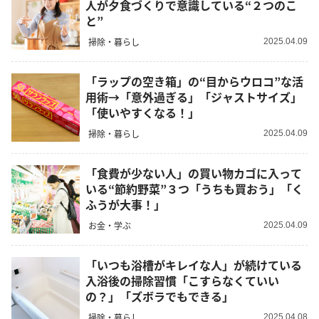
人が夕食づくりで意識している“２つのこ
と”
掃除・暮らし
2025.04.09
「ラップの空き箱」の“目からウロコ”な活
用術→「意外過ぎる」「ジャストサイズ」
「使いやすくなる！」
掃除・暮らし
2025.04.09
「食費が少ない人」の買い物カゴに入って
いる“節約野菜”３つ「うちも買おう」「く
ふうが大事！」
お金・学ぶ
2025.04.09
「いつも浴槽がキレイな人」が続けている
入浴後の掃除習慣「こすらなくていい
の？」「ズボラでもできる」
掃除・暮らし
2025.04.08