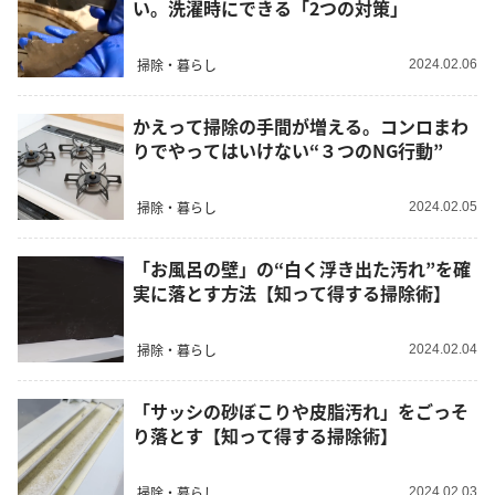
い。洗濯時にできる「2つの対策」
掃除・暮らし
2024.02.06
かえって掃除の手間が増える。コンロまわ
りでやってはいけない“３つのNG行動”
掃除・暮らし
2024.02.05
「お風呂の壁」の“白く浮き出た汚れ”を確
実に落とす方法【知って得する掃除術】
掃除・暮らし
2024.02.04
「サッシの砂ぼこりや皮脂汚れ」をごっそ
り落とす【知って得する掃除術】
掃除・暮らし
2024.02.03