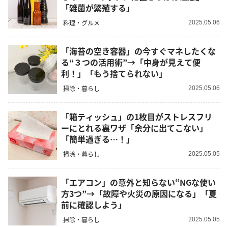
「雑菌が繁殖する」
料理・グルメ
2025.05.06
「海苔の空き容器」の今すぐマネしたくな
る“３つの活用術”→「中身が見えて便
利！」「もう捨てられない」
掃除・暮らし
2025.05.06
「箱ティッシュ」の1枚目がストレスフリ
ーにとれる裏ワザ「余分に出てこない」
「簡単過ぎる…！」
掃除・暮らし
2025.05.05
「エアコン」の意外と知らない“NGな使い
方3つ”→「故障や火災の原因になる」「夏
前に確認しよう」
掃除・暮らし
2025.05.05