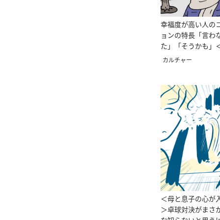
幸福度が高い人の
ョンの特長「言わ
た」「そうかも」
カルチャー
＜母と息子の心が
＞卓球対決がまさ