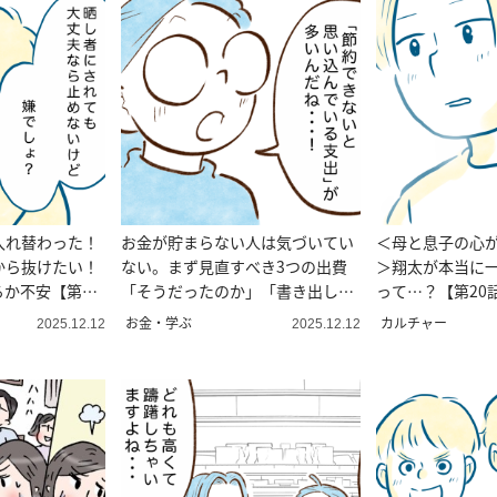
入れ替わった！
お金が貯まらない人は気づいてい
＜母と息子の心
から抜けたい！
ない。まず見直すべき3つの出費
＞翔太が本当に
か不安【第21
「そうだったのか」「書き出して
って…？【第20
みた」
お金・学ぶ
カルチャー
2025.12.12
2025.12.12