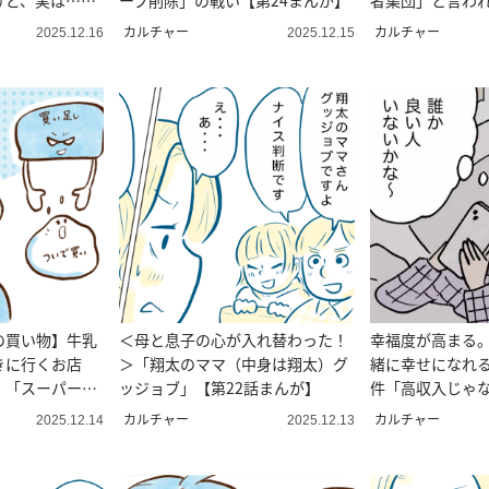
けど、実は…」
ープ削除」の戦い【第24まんが】
者集団」と言われ
が】
カルチャー
カルチャー
2025.12.16
2025.12.15
の買い物】牛乳
＜母と息子の心が入れ替わった！
幸福度が高まる
きに行くお店
＞「翔太のママ（中身は翔太）グ
緒に幸せになれ
」「スーパーじ
ッジョブ」【第22話まんが】
件「高収入じゃな
コマ漫画＞
カルチャー
カルチャー
2025.12.14
2025.12.13