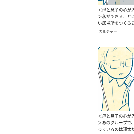
＜母と息子の心が
＞私ができること
い居場所をつくるこ
んが】
カルチャー
＜母と息子の心が
＞あのグループで
っているのは翔太だ