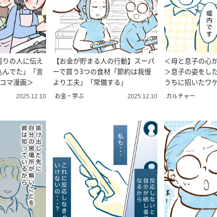
周りの人に伝え
【お金が貯まる人の行動】スーパ
＜母と息子の心
込んでた」「言
ーで買う3つの食材「節約は我慢
＞息子の姿をし
4コマ漫画＞
より工夫」「常備する」
うちに招いたワケ
が】
お金・学ぶ
カルチャー
2025.12.10
2025.12.10