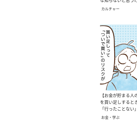
な知らないと思う
【第25話まんが】
カルチャー
【お金が貯まる人
を買い足しすると
「行ったことない
ゃないんだ」
お金・学ぶ