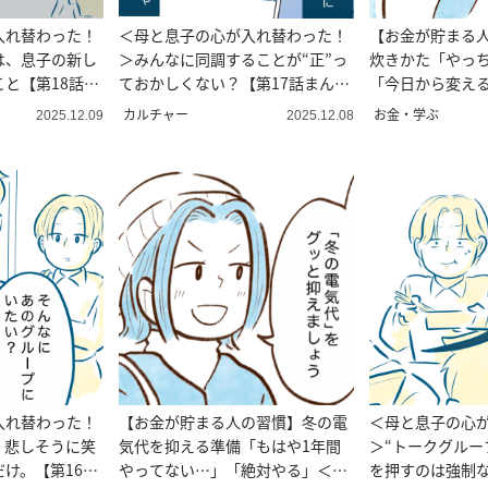
入れ替わった！
＜母と息子の心が入れ替わった！
【お金が貯まる
は、息子の新し
＞みんなに同調することが“正”っ
炊きかた「やっ
と【第18話ま
ておかしくない？【第17話まん
「今日から変え
が】
カルチャー
お金・学ぶ
2025.12.09
2025.12.08
入れ替わった！
【お金が貯まる人の習慣】冬の電
＜母と息子の心
、悲しそうに笑
気代を抑える準備「もはや1年間
＞“トークグルー
け。【第16話
やってない…」「絶対やる」＜7
を押すのは強制な