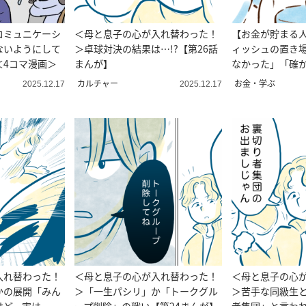
コミュニケーシ
＜母と息子の心が入れ替わった！
【お金が貯まる
ないようにして
＞卓球対決の結果は…!?【第26話
ィッシュの置き
＜4コマ漫画＞
まんが】
なかった」「確
カルチャー
お金・学ぶ
2025.12.17
2025.12.17
入れ替わった！
＜母と息子の心が入れ替わった！
＜母と息子の心
かの展開「みん
＞「一生パシリ」か「トークグル
＞苦手な同級生