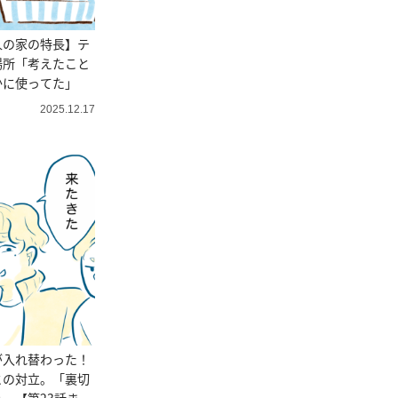
人の家の特長】テ
場所「考えたこと
かに使ってた」
2025.12.17
が入れ替わった！
との対立。「裏切