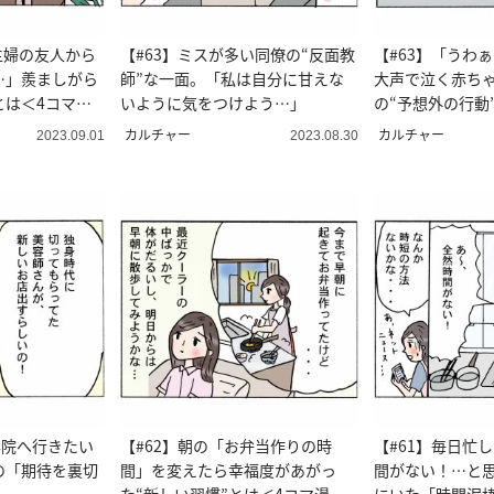
業主婦の友人から
【#63】ミスが多い同僚の“反面教
【#63】「うわ
…」羨ましがら
師”な一面。「私は自分に甘えな
大声で泣く赤ち
とは＜4コマ漫
いように気をつけよう…」
の“予想外の行動
カルチャー
カルチャー
2023.09.01
2023.08.30
容院へ行きたい
【#62】朝の「お弁当作りの時
【#61】毎日忙
の「期待を裏切
間」を変えたら幸福度があがっ
間がない！…と