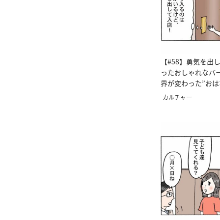
【#58】勇気を出
ったおしゃれなバ
界が変わった”おは
画 ＞
カルチャー