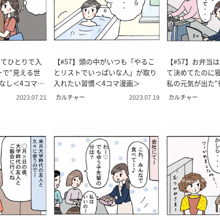
してひとりで入
【#57】頭の中がいつも「やるこ
【#57】お弁当
ーで“見える世
とリストでいっぱいな人」が取り
て決めてたのに
なし＜4コマ漫
入れたい習慣＜4コマ漫画＞
私の元気が出た“
コマ漫画 ＞
カルチャー
カルチャー
2023.07.21
2023.07.19