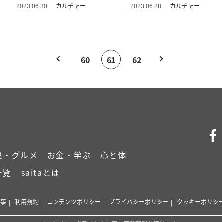
4コマ漫画＞
カルチャー
カルチャー
2023.06.30
2023.06.28
60
61
62
理・グルメ
お金・学ぶ
心と体
一覧
saitaとは
記事
利用規約
コンテンツポリシー
プライバシーポリシー
クッキーポリシ