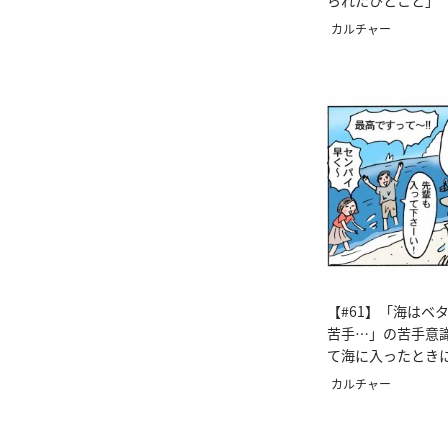
られたひとこと」
カルチャー
【#61】「海はベ
苦手…」の苦手意
て海に入ったとき
＜4コマ漫画 ＞
カルチャー