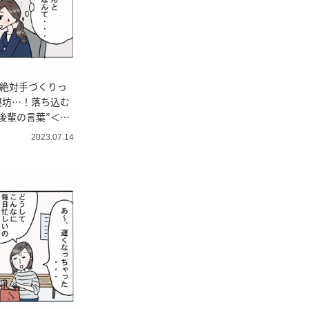
は絶対手づくりっ
寝坊…！落ち込む
後輩の言葉”＜4
2023.07.14