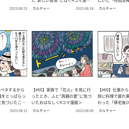
た“新しい習慣”とは＜4コマ漫画
にいた「時間泥
＞
カルチャー
カルチャー
2023.08.23
2023.08.18
タベタするから
【#60】家族で「花火」を見に行
【#60】仕事か
識をとっぱらっ
ったとき、ふと“両親の愛”に気づ
除に料理で疲れ
に気づいたこと
いたおはなし＜4コマ漫画＞
わった「帰宅後1
コマ漫画 ＞
カルチャー
カルチャー
2023.08.11
2023.08.09