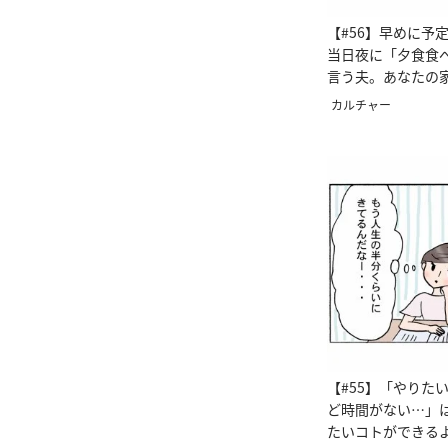
【#56】早めに予
当日夜に「夕食食
言う夫。あなたの
マ漫画＞
カルチャー
【#55】「やりた
ど時間がない…」
たいコトができる