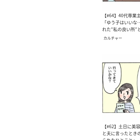
【#64】40代専
「ゆう子はいいな
れた“私の良い所”
画 ＞
カルチャー
【#62】土日に美
と夫に言ったとき