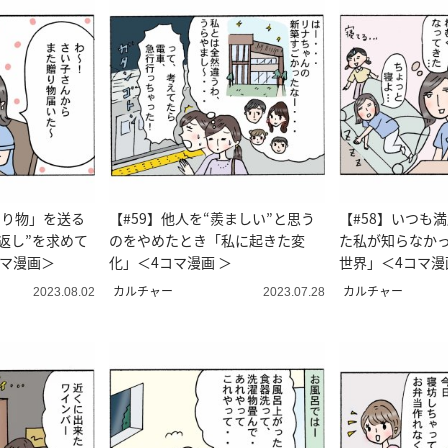
贈り物」を送る
【#59】他人を“羨ましい”と思う
【#58】いつも
返し”を求めて
のをやめたとき「私に起きた変
た私が知らなか
コマ漫画＞
化」＜4コマ漫画 ＞
世界」＜4コマ漫
カルチャー
カルチャー
2023.08.02
2023.07.28