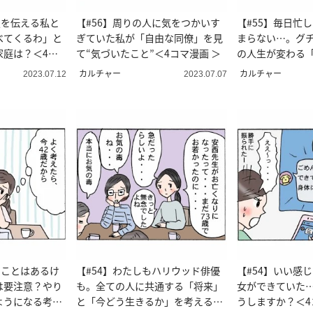
定を伝える私と
【#56】周りの人に気をつかいす
【#55】毎日忙
べてくるわ」と
ぎていた私が「自由な同僚」を見
まらない…。グ
家庭は？＜4コ
て“気づいたこと”＜4コマ漫画 ＞
の人生が変わる
方」＜4コマ漫画
カルチャー
カルチャー
2023.07.12
2023.07.07
いことはあるけ
【#54】わたしもハリウッド俳優
【#54】いい感
は要注意？やり
も。全ての人に共通する「将来」
女ができていた
ようになる考え
と「今どう生きるか」を考える＜
うしますか？＜4