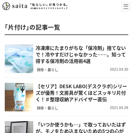
「片付け」の記事一覧
冷凍庫にたまりがちな「保冷剤」捨てない
で！冷やすだけじゃなかった……。知って
得する保冷剤の活用術4選
掃除・暮らし
2021.04.30
【セリア】DESK LABO(デスクラボ)シリー
ズが優秀！文房具が驚くほどスッキリ片付
く！＃整理収納アドバイザー直伝
掃除・暮らし
2021.04.28
「いつか使うかも…」で取っておいたはず
が。モノをため込まないための5つの心が