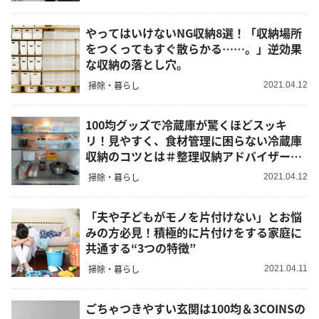
やってはいけないNG収納8選！「収納場所
をつくってもすぐ散らかる……。」逆効果
な収納の落とし穴。
掃除・暮らし
2021.04.12
100均グッズで冷蔵庫が驚くほどスッキ
リ！見やすく、食材管理に困らない冷蔵庫
収納のコツとは＃整理収納アドバイザー直
伝
掃除・暮らし
2021.04.12
「夫や子どもがモノを片付けない」とお悩
みの方必見！積極的に片付けをする家庭に
共通する“3つの特徴”
掃除・暮らし
2021.04.11
ごちゃつきやすい玄関は100均＆3COINSの