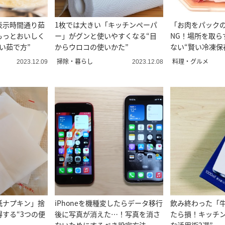
表示時間通り茹
1枚では大きい「キッチンペーパ
「お肉をパック
もっとおいしく
ー」がグンと使いやすくなる“目
NG！場所を取ら
い茹で方”
からウロコの使いかた”
ない“賢い冷凍保
掃除・暮らし
料理・グルメ
2023.12.09
2023.12.08
紙ナプキン」捨
iPhoneを機種変したらデータ移行
飲み終わった「
する“3つの便
後に写真が消えた…！写真を消さ
たら損！キッチン