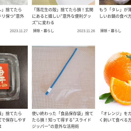
ル」捨てたら
「落花生の殻」捨てたら損！玄関
もう「タレ」が薄
キリ保つ“意外
にあると嬉しい“意外な便利グッ
しいお鍋の食べ方
ズ”に変わる
掃除・暮らし
掃除・暮らし
2023.11.27
2023.11.26
器」捨てたら
使い終わった「食品保存袋」捨て
「オレンジ」を
ズで保存しやす
たら損！知って得する“スライド
く剥いて食べる
は
ジッパー”の意外な活用術