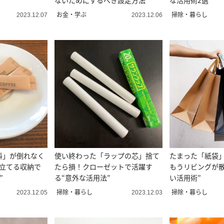
ないためにするべき設定方法
な活用術2選”
お金・学ぶ
掃除・暮らし
2023.12.07
2023.12.06
料」が倒れなく
使い終わった「ラップの芯」捨て
たまった「紙袋
“立てる収納で
たら損！クローゼットで活躍す
もうリビングが散
”
る“意外な活用法”
い活用術”
掃除・暮らし
掃除・暮らし
2023.12.05
2023.12.03