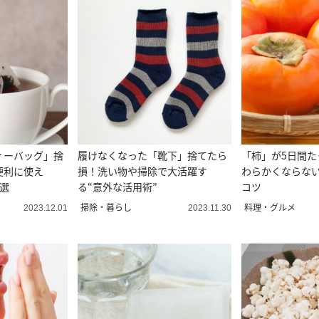
ィーバッグ」捨
履けなくなった「靴下」捨てたら
「柿」が5日間た
便利に使え
損！洗い物や掃除で大活躍す
わらかくならな
3選
る“意外な活用術”
コツ
掃除・暮らし
料理・グルメ
2023.12.01
2023.11.30