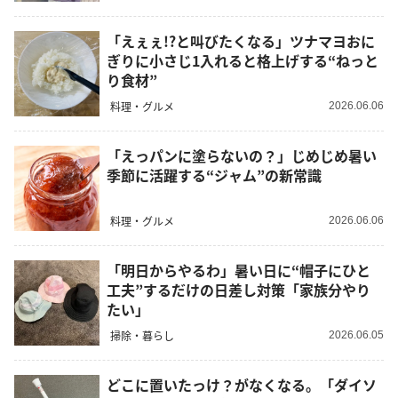
「えぇぇ!?と叫びたくなる」ツナマヨおに
ぎりに小さじ1入れると格上げする“ねっと
り食材”
料理・グルメ
2026.06.06
「えっパンに塗らないの？」じめじめ暑い
季節に活躍する“ジャム”の新常識
料理・グルメ
2026.06.06
「明日からやるわ」暑い日に“帽子にひと
工夫”するだけの日差し対策「家族分やり
たい」
掃除・暮らし
2026.06.05
どこに置いたっけ？がなくなる。「ダイソ