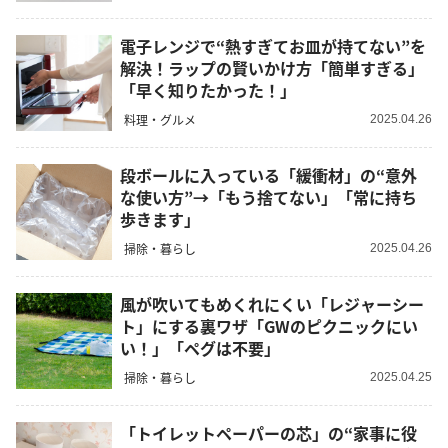
電子レンジで“熱すぎてお皿が持てない”を
解決！ラップの賢いかけ方「簡単すぎる」
「早く知りたかった！」
料理・グルメ
2025.04.26
段ボールに入っている「緩衝材」の“意外
な使い方”→「もう捨てない」「常に持ち
歩きます」
掃除・暮らし
2025.04.26
風が吹いてもめくれにくい「レジャーシー
ト」にする裏ワザ「GWのピクニックにい
い！」「ペグは不要」
掃除・暮らし
2025.04.25
「トイレットペーパーの芯」の“家事に役