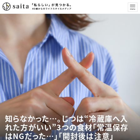
知らなかった…。じつは“冷蔵庫へ入
れた方がいい”3つの食材「常温保存
はNGだった…」「開封後は注意」