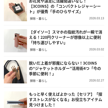
お花見や遠足に活躍間違いなし！
【3COINS】の「コンパクトレジャーシー
ト」が優秀「手のひらサイズ」
掃除・暮らし
2026.03.13
【ダイソー】スマホの指紋汚れが一瞬で消
える！220円クリーナーが想像以上に便利
「持ち運びしやすい」
掃除・暮らし
2026.03.02
脱いだ上着が邪魔にならない！3COINS
の“ジャケットホルダー”活用術4つ「今の
季節に便利！」
掃除・暮らし
2026.02.27
もっと早く使えばよかった【セリア】「探
すストレスがなくなる」お役立ちアイテム
見つけました！