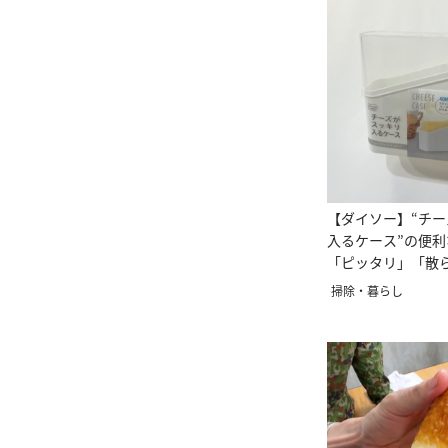
【ダイソー】“チ
入るケース”の便利
「ピッタリ」「散
が…」
掃除・暮らし