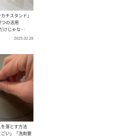
ンカチスタンド」
2つの活用
だけじゃな
る」
2025.02.28
れを落とす方法
すごい」「洗剤要