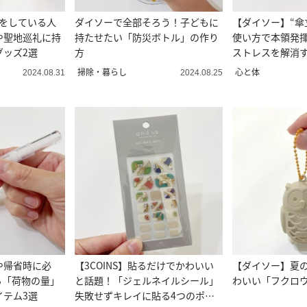
活をしている人
ダイソーで全部そろう！子どもに
【ダイソー】“傘
や聖地巡礼に持
持たせたい「防災ボトル」の作り
使い方で本領発揮
グッズ2選
方
ストレスを解消
3選
掃除・暮らし
心と体
2024.08.31
2024.08.25
や帰省時に必
【3COINS】貼るだけでかわいい
【ダイソー】夏
る「荷物の量」
と話題！「ジェルネイルシール」
わいい「フクロ
イテム3選
失敗せずキレイに貼る4つのポイ