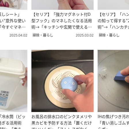
蒸しシート」
【セリア】「強力マグネット付D
【セリア】「ハ
い”意外な使い
型フック」のマネしたくなる活用
の知って得する“
「今すぐマネし
術→「キッチンや玄関で使える」
術”→「ハンカチ
「ほしい」
い！」「マネす
掃除・暮らし
掃除・暮らし
2025.04.02
2025.03.02
「冷水筒（ピッ
お風呂の排水口のピンクヌメリや
IHの焦げつき汚
過ぎる活用術
黒カビを予防する方法「置くだけ
「青い消しゴム