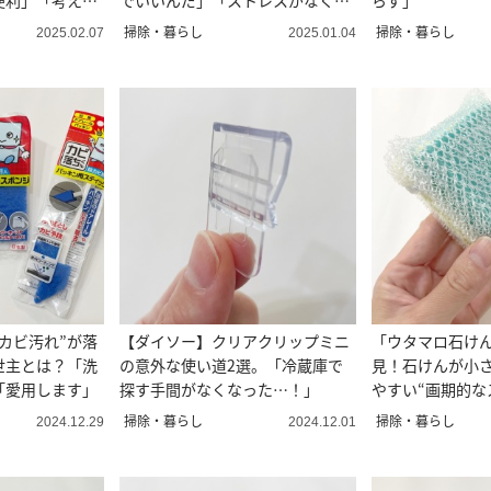
便利」「考えた
でいいんだ」「ストレスがなくな
らず」
る」
掃除・暮らし
掃除・暮らし
2025.02.07
2025.01.04
カビ汚れ”が落
【ダイソー】クリアクリップミニ
「ウタマロ石け
世主とは？「洗
の意外な使い道2選。「冷蔵庫で
見！石けんが小
「愛用します」
探す手間がなくなった…！」
やすい“画期的な
掃除・暮らし
掃除・暮らし
2024.12.29
2024.12.01