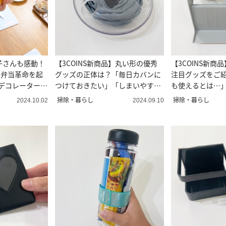
子さんも感動！
【3COINS新商品】丸い形の優秀
【3COINS新商
お弁当革命を起
グッズの正体は？「毎日カバンに
注目グッズをご
わデコレーターと
つけておきたい」「しまいやす
も使えるとは…
い！」
掃除・暮らし
掃除・暮らし
2024.10.02
2024.09.10