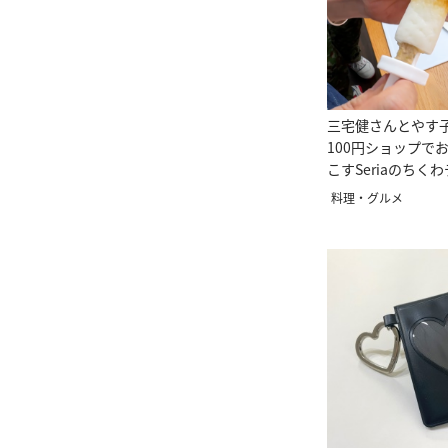
三宅健さんとやす
100円ショップで
こすSeriaのちく
は？
料理・グルメ