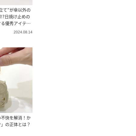
立て”が傘以外の
!?日焼け止めの
する優秀アイテム
2024.08.14
の不快を解消！か
ウ」の正体とは？