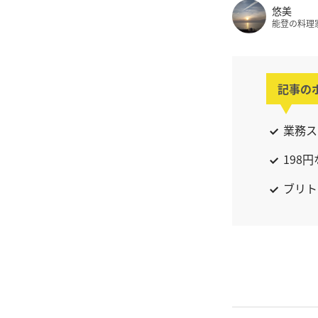
悠美
能登の料理
記事の
業務ス
198
ブリト