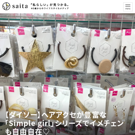
【ダイソー】ヘアアクセが豊富な
「Simple girl」シリーズでイメチェン
も自由自在♡