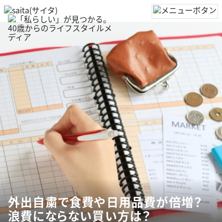
外出自粛で食費や日用品費が倍増？
浪費にならない買い方は？