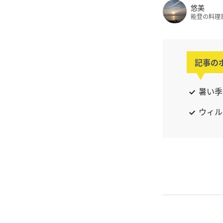
悠美
能登の料理
記事の
暑い季
ウィル