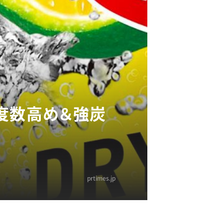
度数高め＆強炭
prtimes.jp