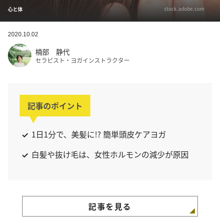
stock.adobe.com
心と体
2020.10.02
楠部 静代
セラピスト・ヨガインストラクター
記事のポイント
1日1分で、美髪に!? 簡単頭皮ケアヨガ
白髪や抜け毛は、女性ホルモンの減少が原因
記事を見る