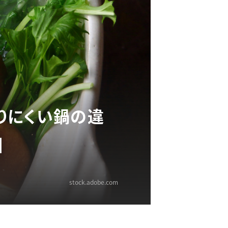
りにくい鍋の違
】
stock.adobe.com