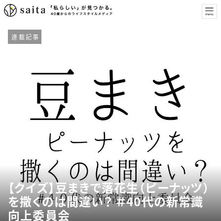
連載記事
【クイズ】豆まきで落花生（ピーナッツ）
を撒くのは間違い？ ＃40代の新常識
向上委員会