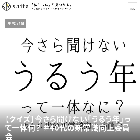
連載記事
【クイズ】今さら聞けない「うるう年」っ
て一体何？ ＃40代の新常識向上委員
会