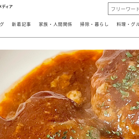
メディア
グ
新着記事
家族・人間関係
掃除・暮らし
料理・グ