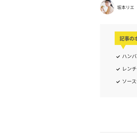
坂本リエ
記事の
ハンバ
レンチ
ソース