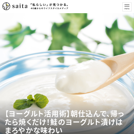
【ヨーグルト活用術】朝仕込んで、帰っ
たら焼くだけ！鮭のヨーグルト漬けは
まろやかな味わい