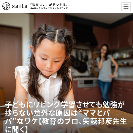
子どもにリビング学習させても勉強が
捗らない意外な原因は“ママとパ
パ”なワケ【教育のプロ、矢萩邦彦先生
に聞く】