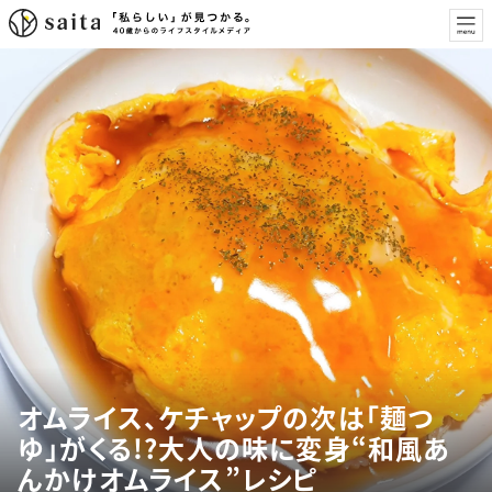
オムライス、ケチャップの次は「麺つ
ゆ」がくる!?大人の味に変身“和風あ
んかけオムライス”レシピ