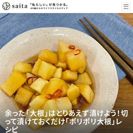
余った「大根」はとりあえず漬けよう！切
って漬けておくだけ「ポリポリ大根」レ
シピ