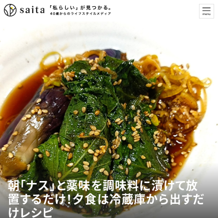
朝「ナス」と薬味を調味料に漬けて放
置するだけ！夕食は冷蔵庫から出すだ
けレシピ