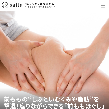
前ももの“しぶといむくみや脂肪”を
撃退！座りながらできる「前ももほぐし」