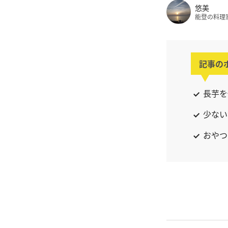
悠美
能登の料理
記事の
長芋を
少ない
おやつ