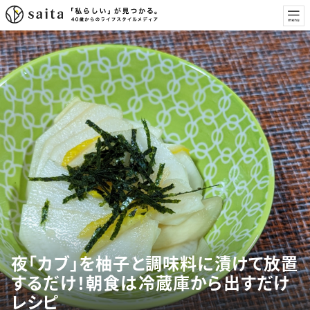
夜「カブ」を柚子と調味料に漬けて放置
するだけ！朝食は冷蔵庫から出すだけ
レシピ