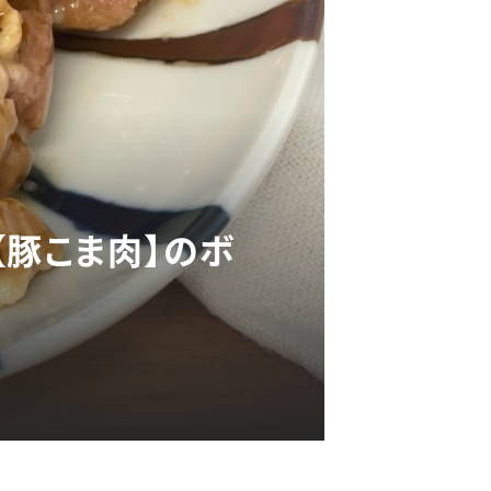
【豚こま肉】のボ