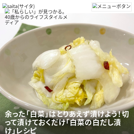
余った「白菜」はとりあえず漬けよう！切
って漬けておくだけ「白菜の白だし漬
け」レシピ